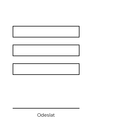
Napište nám
Jméno
*
Příjmení
Email
*
Text Vaší zprávy
Odeslat