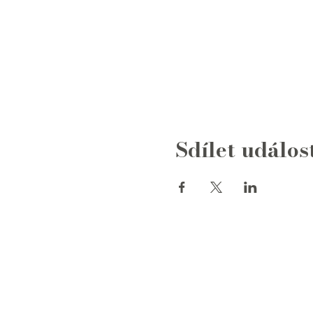
Sdílet událos
Napište nám