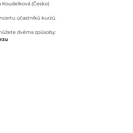
la Koudelková (Česko)
ncertu účastníků kurzů.
 můžete dvěma způsoby:
urzu