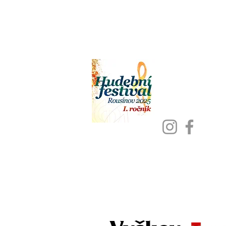
Navštivte také n
Více informací
nebo Instagra
Festival se ko