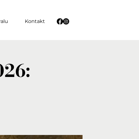
valu
Kontakt
026: