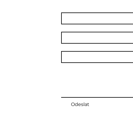
Jméno
*
Příjmení
Email
*
Text Vaší zprávy
Odeslat