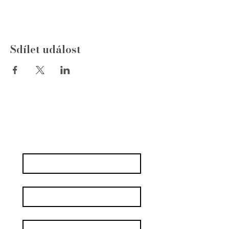
Sdílet událost
Napište nám
Jméno
*
Příjmení
Email
*