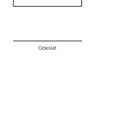
Text Vaší zprávy
Odeslat
Festival pořádá
Městské kulturní středisko
Vyškov
ŘEDITELKA MKS VYŠKOV
Mgr. Viera Maňásková
e-mail:
reditel@mksvyskov.cz