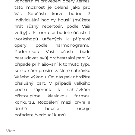
koncertním provedení opery Xerxes, 
tato možnost je dělaná jako pro 
Vás. Součásti kurzu budou 3 
individuální hodiny houslí (můžete 
hrát různý repertoár, podle Vaší 
volby) a k tomu se budete účastnit 
workshopů určených k přípravě 
opery, podle harmonogramu. 
Podmínkou Vaší účasti bude 
nastudovat svůj orchestrální part. V 
případě přihlašování k tomuto typu 
kurzu nám prosím zašlete nahrávku 
Vašeho výkonu. Od nás pak obrdžíte 
příslušný part. V případě velkého 
počtu zájemců k nahrávkám 
přistoupíme klasickou formou 
konkurzu. Rozdělení mezi první a 
druhé housle určuje 
pořadatel/vedoucí kurzů. 
Více